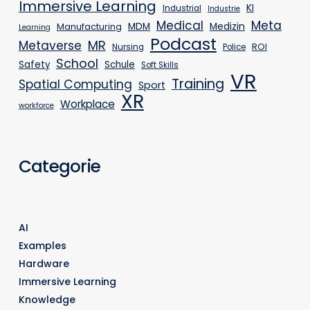
Immersive Learning
KI
Industrial
Industrie
Medical
Meta
MDM
Medizin
Manufacturing
Learning
Podcast
MR
Metaverse
ROI
Nursing
Police
School
Safety
Schule
Soft Skills
VR
Training
Spatial Computing
Sport
XR
Workplace
workforce
Categorie
AI
Examples
Hardware
Immersive Learning
Knowledge