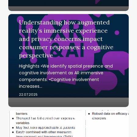
placement:
assessing
Research
the
Understanding
Understanding how augmented
impact
how
reality’s immersive experience
of
augmented
and privacy concerns impact
seniority
reality’s
consumer responses: a cognitive
and
immersive
spinal
experience
perspective
region
and
Highlights •We identify spatial presence and
privacy
cognitive involvement as AR immersive
concerns
components. •Cognitive involvement
impact
increases…
consumer
22.07.2025
Research
responses:
a
Virtual Reality in the Treatment of
cognitive
Virtual
Anxiety-Related Disorders: A
perspective
Reality
Review of the Innovations,
in
Challenges, and Clinical
the