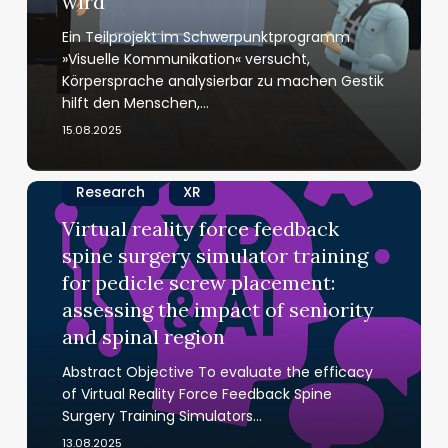
wird
wird
Ein Teilprojekt im Schwerpunktprogramm
»Visuelle Kommunikation« versucht,
Körpersprache analysierbar zu machen Gestik
hilft den Menschen,…
15.08.2025
Virtual
Research
XR
reality
Virtual reality force feedback
force
spine surgery simulator training
feedback
for pedicle screw placement:
spine
assessing the impact of seniority
surgery
and spinal region
simulator
training
Abstract Objective To evaluate the efficacy
for
of Virtual Reality Force Feedback Spine
pedicle
Surgery Training Simulators…
screw
13.08.2025