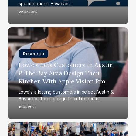
Tool
specifications. However,…
for
22.07.2025
Augmented
Reality
Office
Lowe’s
Applications
Lets
Customers
In
Research
Austin
Lowe’s Lets Customers In Austin
&
& The Bay Area Design Their
The
Kitchen With Apple Vision Pro
Bay
Area
Lowe's is letting customers in select Austin &
Design
Bay Area stores design their kitchen in…
Their
12.05.2025
Kitchen
With
Apple
Learntec
Vision
2025