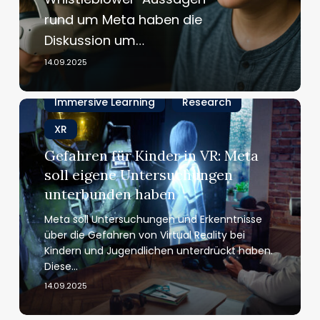
–
rund um Meta haben die
was
aktuelle
Diskussion um…
Enthüllungen
14.09.2025
für
Schulen
Immersive Learning
Research
und
Gefahren
Hersteller
für
XR
bedeuten
Kinder
Gefahren für Kinder in VR: Meta
in
soll eigene Unter­su­chungen
VR:
Meta
unterbunden haben
soll
Meta soll Untersuchungen und Erkenntnisse
eigene
über die Gefahren von Virtual Reality bei
Unter­
Kindern und Jugendlichen unterdrückt haben.
su­
Diese…
chungen
14.09.2025
unterbunden
haben