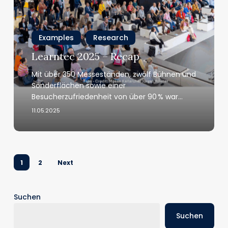
Pro
–
Recap
Examples
Research
Learntec 2025 – Recap
Mit über 350 Messeständen, zwölf Bühnen und
Sonderflächen sowie einer
Besucherzufriedenheit von über 90 % war…
11.05.2025
1
2
Next
Suchen
Suchen